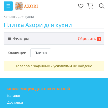
Каталог
/
Для кухни
Плитка Азори для кухни
Сбросить
Фильтры
1
Назначение
Коллекции
Плитка
Товаров с заданными условиями не найдено
Цвет
Размер
ИНФОРМАЦИЯ ДЛЯ ПОКУПАТЕЛЕЙ
Каталог
Доставка
Тип плитки