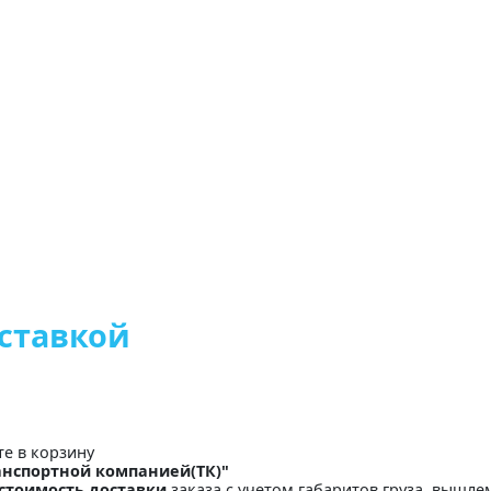
оставкой
те в корзину
анспортной компанией(ТК)"
стоимость доставки
заказа с учетом габаритов груза, вышлем