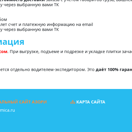
ку через выбранную вами ТК
бом
лет счет и платежную информацию на email
ку через выбранную вами ТК
мация
асом
. При выгрузке, подъеме и подрезке и укладке плитки зач
яется отдельно водителем-экспедитором. Это
даёт 100% гара
ЛЬНЫЙ САЙТ АЗОРИ
КАРТА САЙТА
amica.ru